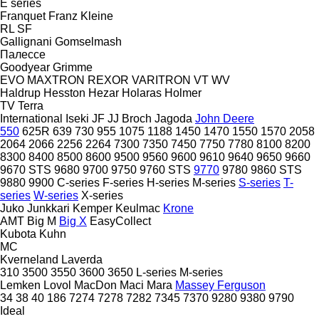
E series
Franquet
Franz Kleine
RL
SF
Gallignani
Gomselmash
Палессе
Goodyear
Grimme
EVO
MAXTRON
REXOR
VARITRON
VT
WV
Haldrup
Hesston
Hezar
Holaras
Holmer
TV
Terra
International
Iseki
JF
JJ Broch
Jagoda
John Deere
550
625R
639
730
955
1075
1188
1450
1470
1550
1570
2058
2064
2066
2256
2264
7300
7350
7450
7750
7780
8100
8200
8300
8400
8500
8600
9500
9560
9600
9610
9640
9650
9660
9670 STS
9680
9700
9750
9760 STS
9770
9780
9860 STS
9880
9900
C-series
F-series
H-series
M-series
S-series
T-
series
W-series
X-series
Juko
Junkkari
Kemper
Keulmac
Krone
AMT
Big M
Big X
EasyCollect
Kubota
Kuhn
MC
Kverneland
Laverda
310
3500
3550
3600
3650
L-series
M-series
Lemken
Lovol
MacDon
Maci
Mara
Massey Ferguson
34
38
40
186
7274
7278
7282
7345
7370
9280
9380
9790
Ideal