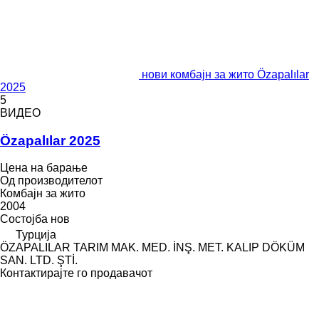
нови комбајн за жито Özapalılar
2025
5
ВИДЕО
Özapalılar 2025
Цена на барање
Од производителот
Комбајн за жито
2004
Состојба
нов
Турција
ÖZAPALILAR TARIM MAK. MED. İNŞ. MET. KALIP DÖKÜM
SAN. LTD. ŞTİ.
Контактирајте го продавачот