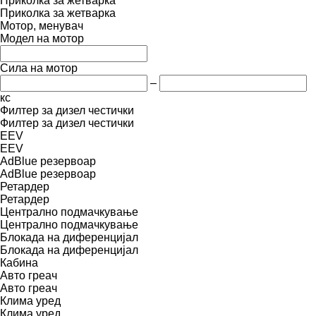
Приколка за жетварка
Приколка за жетварка
Мотор, менувач
Модел на мотор
Сила на мотор
–
кс
Филтер за дизел честички
Филтер за дизел честички
EEV
EEV
AdBlue резервоар
AdBlue резервоар
Ретардер
Ретардер
Централно подмачкување
Централно подмачкување
Блокада на диференцијал
Блокада на диференцијал
Кабина
Авто греач
Авто греач
Клима уред
Клима уред