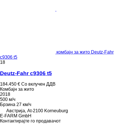
комбајн за жито Deutz-Fahr
c9306 t5
18
Deutz-Fahr c9306 t5
184.450 €
Со вклучен ДДВ
Комбајн за жито
2018
500 м/ч
Брзина
27 км/ч
Австрија, At-2100 Korneuburg
E-FARM GmbH
Контактирајте го продавачот