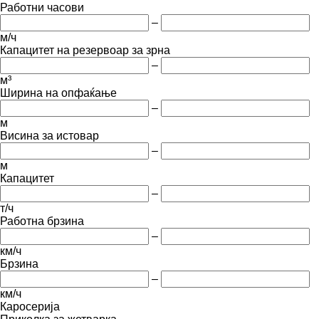
Работни часови
–
м/ч
Капацитет на резервоар за зрна
–
м³
Ширина на опфаќање
–
м
Висина за истовар
–
м
Капацитет
–
т/ч
Работна брзина
–
км/ч
Брзина
–
км/ч
Каросерија