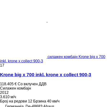
силажен комбајн Krone big x 700
inkl. krone x collect 900-3
17
Krone big x 700 inkl. krone x collect 900-3
118.405 €
Со вклучен ДДВ
Силажен комбајн
2012
3.610 м/ч
Број на редови
12
Брзина
40 км/ч
Германија, De-48683 Ahaus