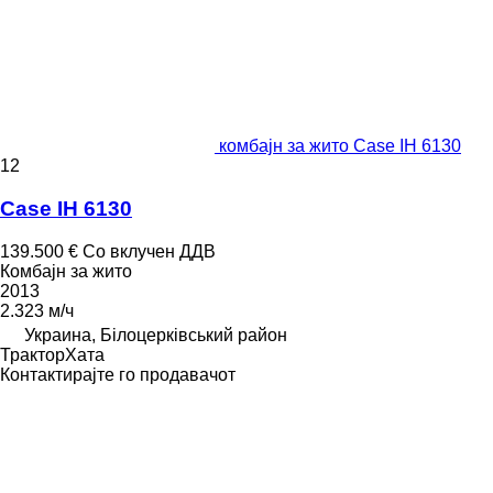
комбајн за жито Case IH 6130
12
Case IH 6130
139.500 €
Со вклучен ДДВ
Комбајн за жито
2013
2.323 м/ч
Украина, Білоцерківський район
ТракторХата
Контактирајте го продавачот