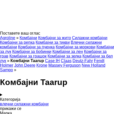
Поставете ваш оглас
Agroline
»
Комбајни
Комбајни за жито
Силажни комбајни
Комбајни за репка
Комбајни за тикви
Влечни силажни
комбајни
Комбајни за пченка
Комбајни за моркови
Комбајни
за лук
Комбајни за бобинки
Комбајни за лен
Комбајни за
грав
Комбајни за грашок
Комбајни за зелка
Комбајни за бел
лук
»
Комбајни Taarup
Case IH
Claas
Deutz-Fahr
Fendt
Holmer
John Deere
Krone
Massey Ferguson
New Holland
Sampo
»
Комбајни Taarup
Категорија
влечни силажни комбајни
прикажи се
Марка