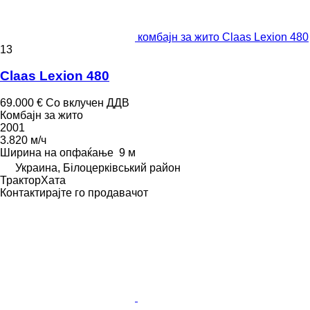
комбајн за жито Claas Lexion 480
13
Claas Lexion 480
69.000 €
Со вклучен ДДВ
Комбајн за жито
2001
3.820 м/ч
Ширина на опфаќање
9 м
Украина, Білоцерківський район
ТракторХата
Контактирајте го продавачот