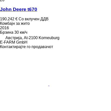
John Deere t670
190.242 €
Со вклучен ДДВ
Комбајн за жито
2016
Брзина
30 км/ч
Австрија, At-2100 Korneuburg
E-FARM GmbH
Контактирајте го продавачот