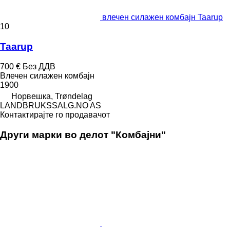
влечен силажен комбајн Taarup
10
Taarup
700 €
Без ДДВ
Влечен силажен комбајн
1900
Норвешка, Trøndelag
LANDBRUKSSALG.NO AS
Контактирајте го продавачот
Други марки во делот "Комбајни"