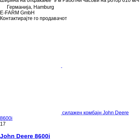
Ширина на опфаќање
9 м
Работни часови на ротор
610 м/ч
Германија, Hamburg
E-FARM GmbH
Контактирајте го продавачот
силажен комбајн John Deere
8600i
17
John Deere 8600i