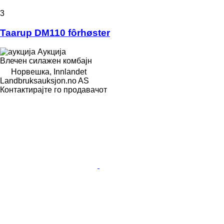
3
Taarup DM110 fôrhøster
Аукција
Влечен силажен комбајн
Норвешка, Innlandet
Landbruksauksjon.no AS
Контактирајте го продавачот