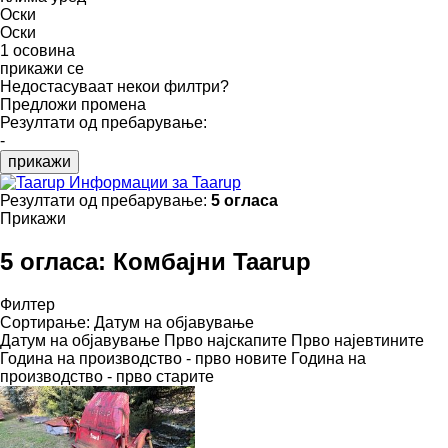
Оски
Оски
1 осовина
прикажи се
Недостасуваат некои филтри?
Предложи промена
Резултати од пребарување:
-
прикажи
Информации за Taarup
Резултати од пребарување:
5 огласа
Прикажи
5 огласа:
Комбајни Taarup
Филтер
Сортирање
:
Датум на објавување
Датум на објавување
Прво најскапите
Прво најевтините
Година на производство - прво новите
Година на
производство - прво старите