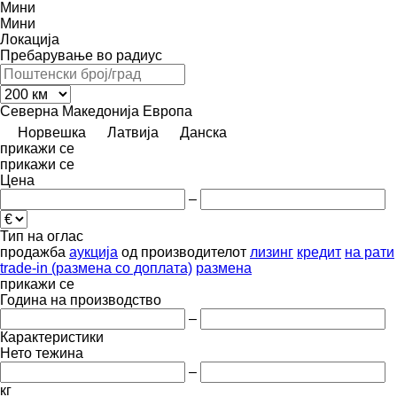
Мини
Мини
Локација
Пребарување во радиус
Северна Македонија
Европа
Норвешка
Латвија
Данска
прикажи се
прикажи се
Цена
–
Тип на оглас
продажба
аукција
од производителот
лизинг
кредит
на рати
trade-in (размена со доплата)
размена
прикажи се
Година на производство
–
Карактеристики
Нето тежина
–
кг