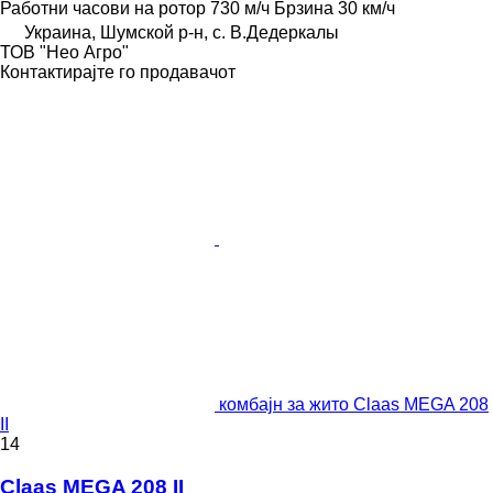
Работни часови на ротор
730 м/ч
Брзина
30 км/ч
Украина, Шумской р-н, с. В.Дедеркалы
ТОВ "Нео Агро"
Контактирајте го продавачот
комбајн за жито Claas MEGA 208
II
14
Claas MEGA 208 II