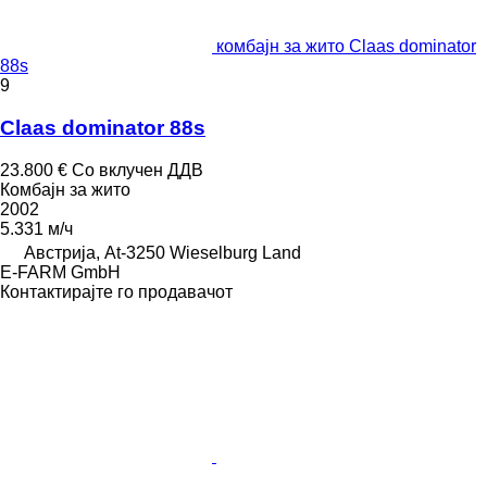
комбајн за жито Claas dominator
88s
9
Claas dominator 88s
23.800 €
Со вклучен ДДВ
Комбајн за жито
2002
5.331 м/ч
Австрија, At-3250 Wieselburg Land
E-FARM GmbH
Контактирајте го продавачот