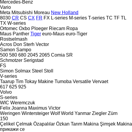
Mercedes-Benz
Vario
Meta
Mitsubishi
Moreau
New Holland
8030
CR
CS
CX
FR
FX
L-series
M-series
T-series
TC
TF
TL
TX
W-series
Ortomec
Oxbo
Ploeger
Riecam
Ropa
Maus
Panther
Tiger
euro-Maus
euro-Tiger
Rostselmash
Acros
Don
Sterh
Vector
Samon
Sampo
500
580
680
2045
2065
Comia
SR
Schmotzer
Serigstad
FS
Simon
Solmax Steel
Stoll
V-series
Taarup
Tim
Tokay Makine
Tumoba
Versatile
Vervaet
617
625
925
Volvo
S-series
WIC
Weremczuk
Felix
Joanna
Maximus
Victor
Weringen
Wintersteiger
Wolf
World
Yanmar
Ziegler
Zürn
150
Çelikel
Çelmak
Özapalılar
Özkan Tarım Makina
Şimşek Makina
прикажи се