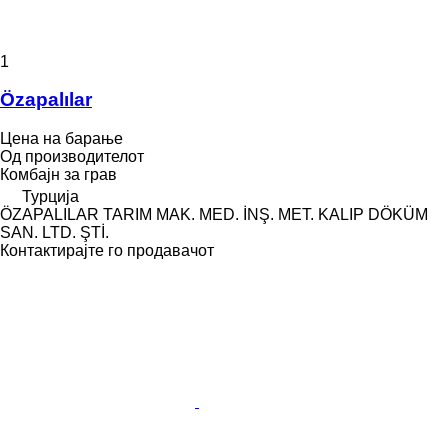
1
Özapalılar
Цена на барање
Од производителот
Комбајн за грав
Турција
ÖZAPALILAR TARIM MAK. MED. İNŞ. MET. KALIP DÖKÜM
SAN. LTD. ŞTİ.
Контактирајте го продавачот