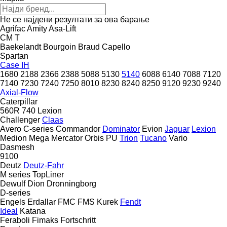
Не се најдени резултати за ова барање
Agrifac
Amity
Asa-Lift
CM
T
Baekelandt
Bourgoin
Braud
Capello
Spartan
Case IH
1680
2188
2366
2388
5088
5130
5140
6088
6140
7088
7120
7140
7230
7240
7250
8010
8230
8240
8250
9120
9230
9240
Axial-Flow
Caterpillar
560R
740
Lexion
Challenger
Claas
Avero
C-series
Commandor
Dominator
Evion
Jaguar
Lexion
Medion
Mega
Mercator
Orbis
PU
Trion
Tucano
Vario
Dasmesh
9100
Deutz
Deutz-Fahr
M series
TopLiner
Dewulf
Dion
Dronningborg
D-series
Engels
Erdallar
FMC
FMS Kurek
Fendt
Ideal
Katana
Feraboli
Fimaks
Fortschritt