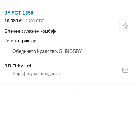
JF FCT 1350
10.380 €
8.900 GBP
Влечен силажен комбајн
Тип
за трактор
Обединето Кралство, SLINGSBY
J R Firby Ltd