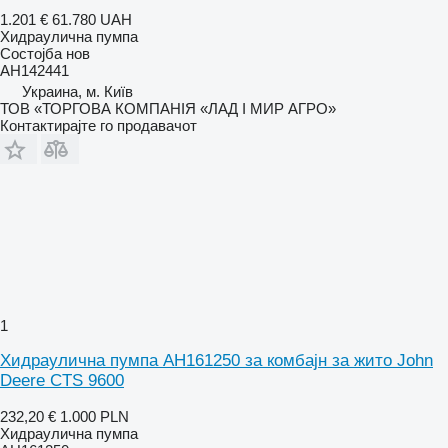
1.201 €
61.780 UAH
Хидраулична пумпа
Состојба
нов
AH142441
Украина, м. Київ
ТОВ «ТОРГОВА КОМПАНІЯ «ЛАД І МИР АГРО»
Контактирајте го продавачот
1
Хидраулична пумпа AH161250 за комбајн за жито John
Deere CTS 9600
232,20 €
1.000 PLN
Хидраулична пумпа