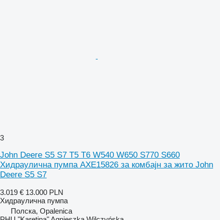
3
John Deere S5 S7 T5 T6 W540 W650 S770 S660
Хидраулична пумпа AXE15826 за комбајн за жито John
Deere S5 S7
3.019 €
13.000 PLN
Хидраулична пумпа
Полска, Opalenica
PHU "Karetina" Agnieszka Wilczyńska