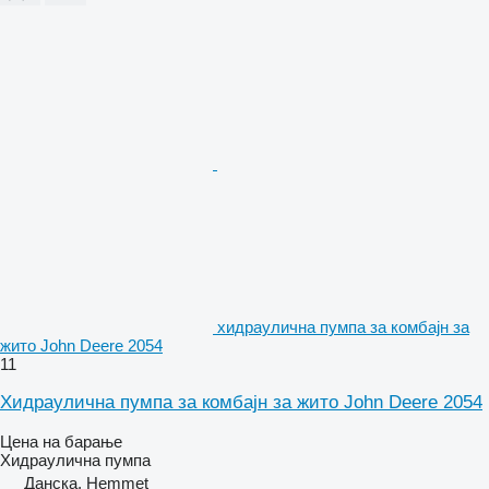
хидраулична пумпа за комбајн за
жито John Deere 2054
11
Хидраулична пумпа за комбајн за жито John Deere 2054
Цена на барање
Хидраулична пумпа
Данска, Hemmet