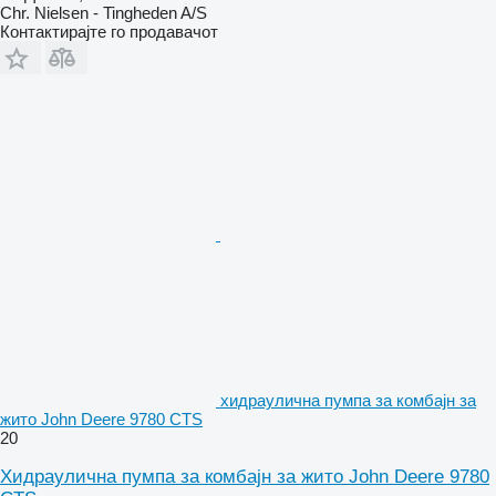
Chr. Nielsen - Tingheden A/S
Контактирајте го продавачот
хидраулична пумпа за комбајн за
жито John Deere 9780 CTS
20
Хидраулична пумпа за комбајн за жито John Deere 9780