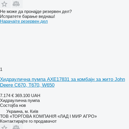
Не може да пронајде резервен дел?
Испратете барање веднаш!
Нарачајте резервен дел
1
Хидраулична пумпа AXE17831 за комбајн за жито John
Deere С670, T670, W650
7.174 €
369.100 UAH
Хидраулична пумпа
Состојба
нов
Украина, м. Київ
ТОВ «ТОРГОВА КОМПАНІЯ «ЛАД І МИР АГРО»
Контактирајте го продавачот