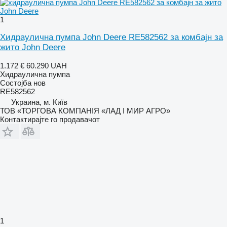
1
Хидраулична пумпа John Deere RE582562 за комбајн за
жито John Deere
1.172 €
60.290 UAH
Хидраулична пумпа
Состојба
нов
RE582562
Украина, м. Київ
ТОВ «ТОРГОВА КОМПАНІЯ «ЛАД І МИР АГРО»
Контактирајте го продавачот
1