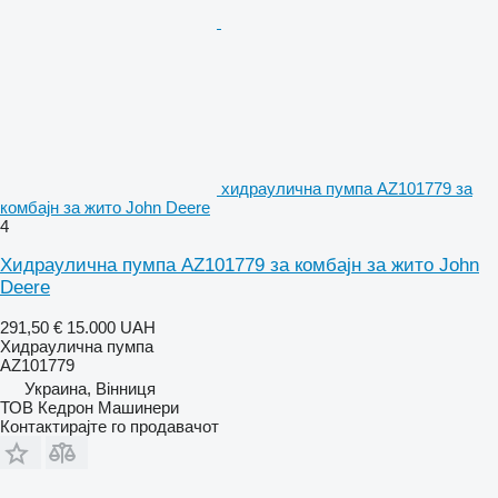
хидраулична пумпа AZ101779 за
комбајн за жито John Deere
4
Хидраулична пумпа AZ101779 за комбајн за жито John
Deere
291,50 €
15.000 UAH
Хидраулична пумпа
AZ101779
Украина, Вінниця
ТОВ Кедрон Машинери
Контактирајте го продавачот