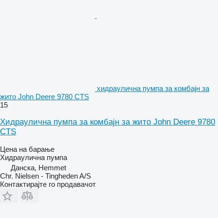
хидраулична пумпа за комбајн за
жито John Deere 9780 CTS
15
Хидраулична пумпа за комбајн за жито John Deere 9780
CTS
Цена на барање
Хидраулична пумпа
Данска, Hemmet
Chr. Nielsen - Tingheden A/S
Контактирајте го продавачот