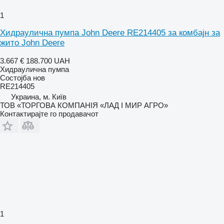
1
Хидраулична пумпа John Deere RE214405 за комбајн за
жито John Deere
3.667 €
188.700 UAH
Хидраулична пумпа
Состојба
нов
RE214405
Украина, м. Київ
ТОВ «ТОРГОВА КОМПАНІЯ «ЛАД І МИР АГРО»
Контактирајте го продавачот
1