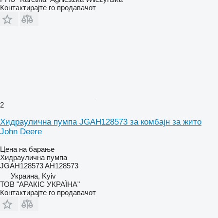
Контактирајте го продавачот
2
Хидраулична пумпа JGAH128573 за комбајн за жито
John Deere
Цена на барање
Хидраулична пумпа
JGAH128573 AH128573
Украина, Kyiv
ТОВ "АРАКІС УКРАЇНА"
Контактирајте го продавачот