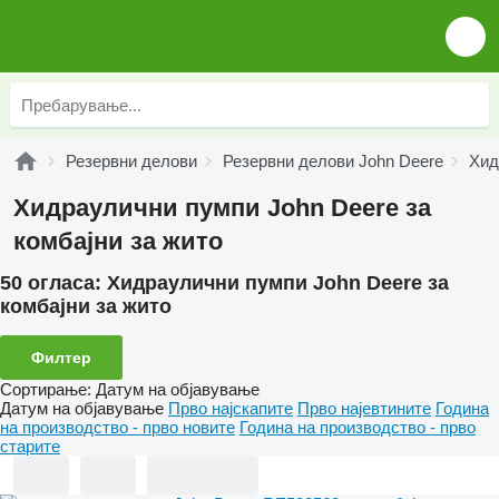
Резервни делови
Резервни делови John Deere
Хид
Хидраулични пумпи John Deere за
комбајни за жито
50 огласа:
Хидраулични пумпи John Deere за
комбајни за жито
Филтер
Сортирање
:
Датум на објавување
Датум на објавување
Прво најскапите
Прво најевтините
Година
на производство - прво новите
Година на производство - прво
старите