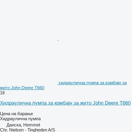
хидраулична пумпа за комбајн за
жито John Deere T660
16
Хидраулична пумпа за комбајн за жито John Deere T660
Цена на барање
Хидраулична пумпа
Данска, Hemmet
Chr. Nielsen - Tingheden A/S