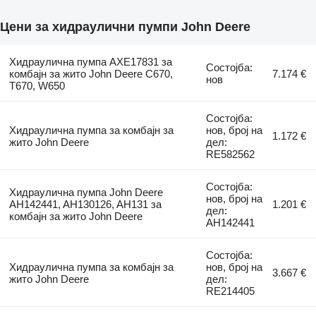
Цени за хидраулични пумпи John Deere
Хидраулична пумпа AXE17831 за
Состојба:
комбајн за жито John Deere С670,
7.174 €
нов
T670, W650
Состојба:
Хидраулична пумпа за комбајн за
нов, број на
1.172 €
жито John Deere
дел:
RE582562
Состојба:
Хидраулична пумпа John Deere
нов, број на
AH142441, AH130126, AH131 за
1.201 €
дел:
комбајн за жито John Deere
AH142441
Состојба:
Хидраулична пумпа за комбајн за
нов, број на
3.667 €
жито John Deere
дел:
RE214405