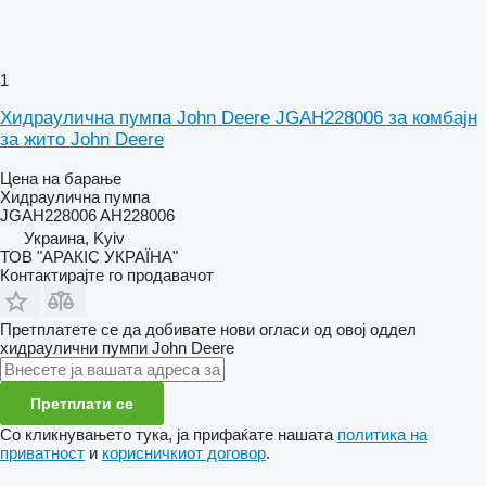
1
Хидраулична пумпа John Deere JGAH228006 за комбајн
за жито John Deere
Цена на барање
Хидраулична пумпа
JGAH228006 AH228006
Украина, Kyiv
ТОВ "АРАКІС УКРАЇНА"
Контактирајте го продавачот
Претплатете се да добивате нови огласи од овој оддел
хидраулични пумпи
John Deere
Претплати се
Со кликнувањето тука, ја прифаќате нашата
политика на
приватност
и
корисничкиот договор
.