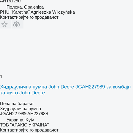
AH161250
Полска, Opalenica
PHU "Karetina" Agnieszka Wilczyńska
Контактирајте го продавачот
1
Хидраулична пумпа John Deere JGAH227989 за комбајн
за жито John Deere
Цена на барање
Хидраулична пумпа
JGAH227989 AH227989
Украина, Kyiv
ТОВ "АРАКІС УКРАЇНА"
Контактирајте го продавачот