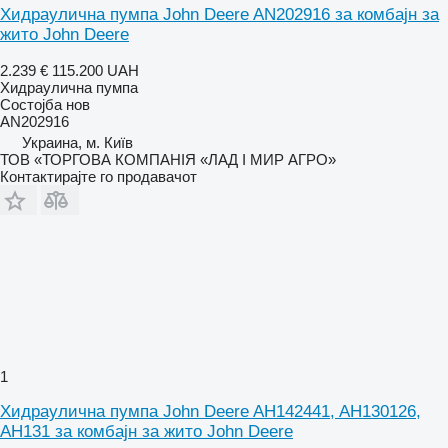
Хидраулична пумпа John Deere AN202916 за комбајн за
жито John Deere
2.239 €
115.200 UAH
Хидраулична пумпа
Состојба
нов
AN202916
Украина, м. Київ
ТОВ «ТОРГОВА КОМПАНІЯ «ЛАД І МИР АГРО»
Контактирајте го продавачот
1
Хидраулична пумпа John Deere AH142441, AH130126,
AH131 за комбајн за жито John Deere