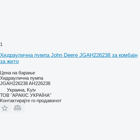
1
Хидраулична пумпа John Deere JGAH226238 за комбајн
за жито
Цена на барање
Хидраулична пумпа
JGAH226238 AH226238
Украина, Kyiv
ТОВ "АРАКІС УКРАЇНА"
Контактирајте го продавачот