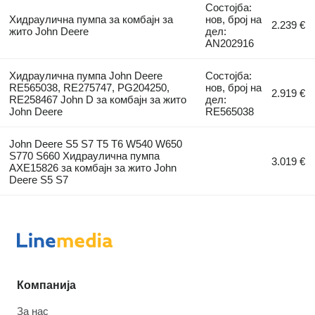
Состојба:
Хидраулична пумпа за комбајн за
нов, број на
2.239 €
жито John Deere
дел:
AN202916
Хидраулична пумпа John Deere
Состојба:
RE565038, RE275747, PG204250,
нов, број на
2.919 €
RE258467 John D за комбајн за жито
дел:
John Deere
RE565038
John Deere S5 S7 T5 T6 W540 W650
S770 S660 Хидраулична пумпа
3.019 €
AXE15826 за комбајн за жито John
Deere S5 S7
Компанија
За нас