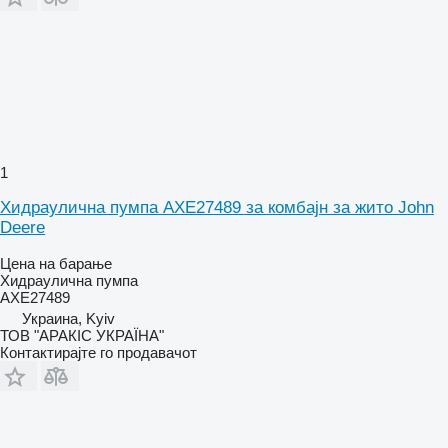
1
Хидраулична пумпа AXE27489 за комбајн за жито John
Deere
Цена на барање
Хидраулична пумпа
AXE27489
Украина, Kyiv
ТОВ "АРАКІС УКРАЇНА"
Контактирајте го продавачот