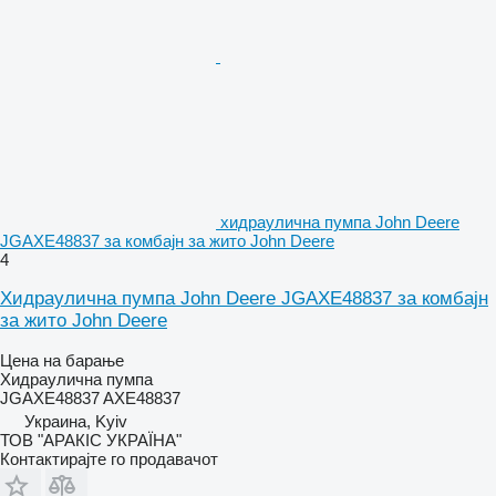
хидраулична пумпа John Deere
JGAXE48837 за комбајн за жито John Deere
4
Хидраулична пумпа John Deere JGAXE48837 за комбајн
за жито John Deere
Цена на барање
Хидраулична пумпа
JGAXE48837 AXE48837
Украина, Kyiv
ТОВ "АРАКІС УКРАЇНА"
Контактирајте го продавачот