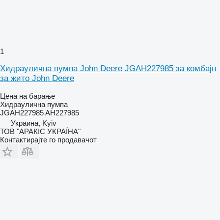
1
Хидраулична пумпа John Deere JGAH227985 за комбајн
за жито John Deere
Цена на барање
Хидраулична пумпа
JGAH227985 AH227985
Украина, Kyiv
ТОВ "АРАКІС УКРАЇНА"
Контактирајте го продавачот