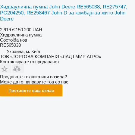
Хидраулична пумпа John Deere RE565038, RE275747,
PG204250, RE258467 John D за комбајн за жито John
Deere
2.919 €
150.200 UAH
Хидраулична пумпа
Состојба
нов
RE565038
Украина, м. Київ
ТОВ «ТОРГОВА КОМПАНІЯ «ЛАД І МИР АГРО»
Контактирајте го продавачот
Продавате техника или возила?
Може да го направите тоа со нас!
Поставете ваш оглас