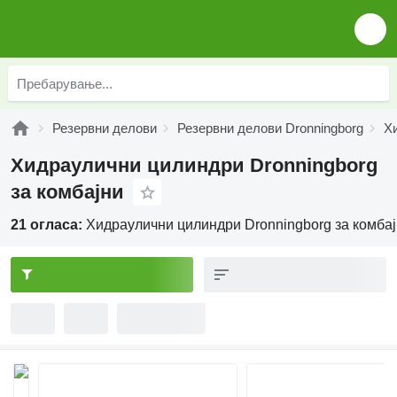
Резервни делови
Резервни делови Dronningborg
Х
Хидраулични цилиндри Dronningborg
за комбајни
21 огласа:
Хидраулични цилиндри Dronningborg за комба