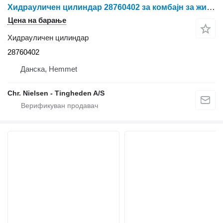
Хидрауличен цилиндар 28760402 за комбајн за жито Dronningborg D4500
Цена на барање
Хидрауличен цилиндар
28760402
Данска, Hemmet
Chr. Nielsen - Tingheden A/S