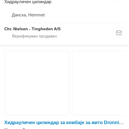
Хидрауличен цилиндар
Данска, Hemmet
Chr. Nielsen - Tingheden A/S
Хидрауличен цилиндар за комбајн за жито Dronningborg D9000