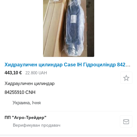
Хидрауличен цилиндар Case IH Гідроциліндр 84255910 CNH за комбајн за жито
443,10 €
22.800 UAH
Хидрауличен цилиндар
84255910 CNH
Украина, Ічня
ПП "Агро-Трейдер"