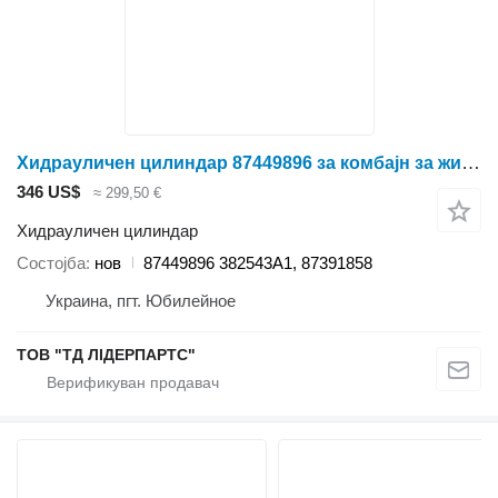
Хидрауличен цилиндар 87449896 за комбајн за жито Case IH 2388
346 US$
≈ 299,50 €
Хидрауличен цилиндар
Состојба
нов
87449896 382543A1, 87391858
Украина, пгт. Юбилейное
ТОВ "ТД ЛІДЕРПАРТС"