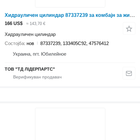
Хидрауличен цилиндар 87337239 за комбајн за жито Case IH
166 US$
≈ 143,70 €
Хидрауличен цилиндар
Состојба
нов
87337239, 133405C92, 47576412
Украина, пгт. Юбилейное
ТОВ "ТД ЛІДЕРПАРТС"