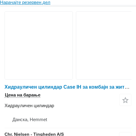
Нарачајте резервен дел
Хидрауличен цилиндар Case IH за комбајн за жито Case 9230
Цена на барање
Хидрауличен цилиндар
Данска, Hemmet
Chr. Nielsen - Tingheden A/S