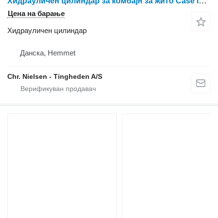
Хидрауличен цилиндар за комбајн за жито Case IH 8010
Цена на барање
Хидрауличен цилиндар
Данска, Hemmet
Chr. Nielsen - Tingheden A/S