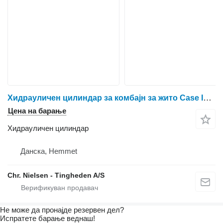
Хидрауличен цилиндар за комбајн за жито Case IH 525
Цена на барање
Хидрауличен цилиндар
Данска, Hemmet
Chr. Nielsen - Tingheden A/S
Не може да пронајде резервен дел?
Испратете барање веднаш!