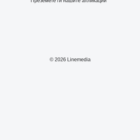
Преземете ги нашите апликации
© 2026 Linemedia