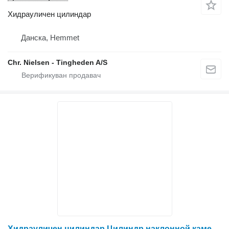
Хидрауличен цилиндар
Данска, Hemmet
Chr. Nielsen - Tingheden A/S
Хидрауличен цилиндар Цилиндр наклонной камеры / Cylinder of an inclined chamber 133405C92 за комбајн за жито Case IH