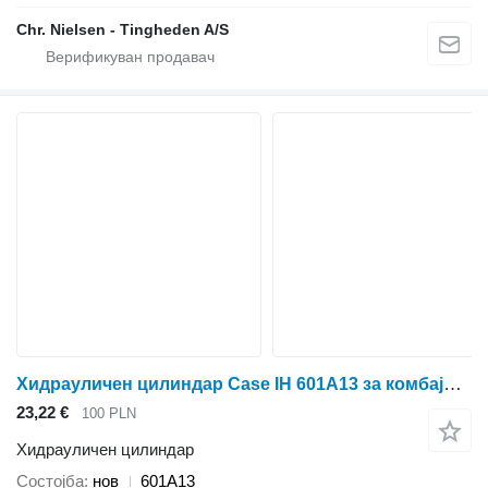
Chr. Nielsen - Tingheden A/S
Хидрауличен цилиндар Case IH 601A13 за комбајн за жито
23,22 €
100 PLN
Хидрауличен цилиндар
Состојба
нов
601A13