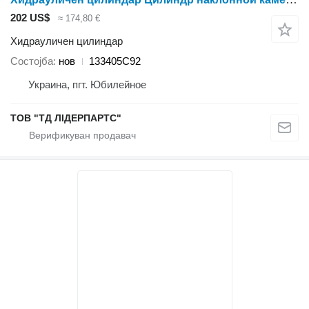
202 US$
≈ 174,80 €
Хидрауличен цилиндар
Состојба
нов
133405C92
Украина, пгт. Юбилейное
ТОВ "ТД ЛІДЕРПАРТС"