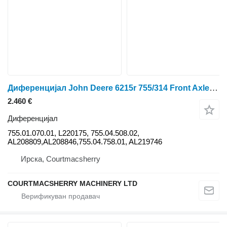
Диференцијал John Deere 6215r 755/314 Front Axle Differential Complete L220175, Al208809 755.01.070.01 за тркала трактор John Deere 6215r
2.460 €
Диференцијал
755.01.070.01, L220175, 755.04.508.02,
AL208809,AL208846,755.04.758.01, AL219746
Ирска, Courtmacsherry
COURTMACSHERRY MACHINERY LTD