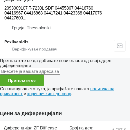
2093009107 T-7230L SDF 04455367 04416760
04416967 04416968 04417241 04423368 04417076
04427600...
Грција, Thessaloniki
Pexlivanidis
Претплатете се да добивате нови огласи од овој оддел
диференцијали
Претплати се
Со кликнувањето тука, ја прифаќате нашата
политика на
приватност
и
корисничкиот договор
.
Цени за диференцијали
Диференцијал ZF Diff.case
Број на дел: