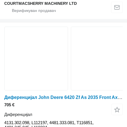
COURTMACSHERRY MACHINERY LTD
Диференцијал John Deere 6420 Zf As 2035 Front Axle Differential 4131.302.098, L112197
705 €
Диференцијал
4131.302.098, L112197, 4481.333.081, T116851,