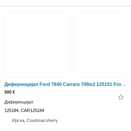
Диференцијал Ford 7840 Carraro 709/s2 125151 Front Axle Differential Unit F. Parts 125184 за тркала трактор
500 €
Диференцијал
125184, CAR125184
Ирска, Courtmacsherry