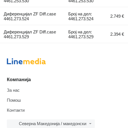
4461.253.530
4461.253.530
Диференцијал ZF Diff.case
Број на дел:
2.749 €
4461.273.524
4461.273.524
Диференцијал ZF Diff.case
Број на дел:
2.394 €
4461.273.529
4461.273.529
Компанија
За нас
Помош
Контакти
Северна Македонија / македонски