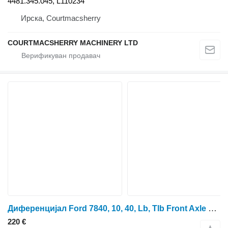
4481.345.045, L110234
Ирска, Courtmacsherry
COURTMACSHERRY MACHINERY LTD
Диференцијал Ford 7840, 10, 40, Lb, Tlb Front Axle Differential Box Assy 9968055, за тркала трактор Ford 655, 655A, 555B, 655C, 445C, 555C, 445D, 575D, 555D, 655D, 555E, 575E, 655E, 555A, 250C, 345C, 454C, 345D, 545D, 675D, 675E, 555
220 €