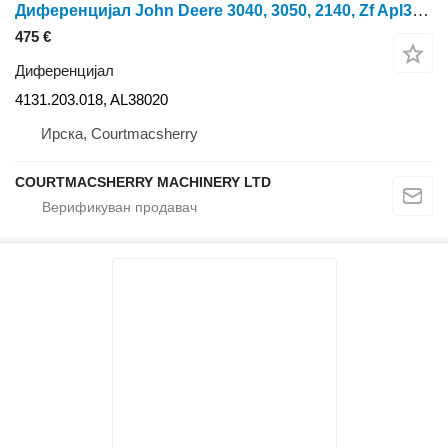
Диференцијал John Deere 3040, 3050, 2140, Zf Apl345/350 Front Differential Complete Al38 4131.203.018 за тркала трактор
475 €
Диференцијал
4131.203.018, AL38020
Ирска, Courtmacsherry
COURTMACSHERRY MACHINERY LTD