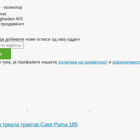
 - колектор
met
ingheden A/S
о продавачот
да добивате нови огласи од овој оддел
е
 тука, ја прифаќате нашата
политика на приватност
и
корисничкиот
а тркала трактор Case Puma 185