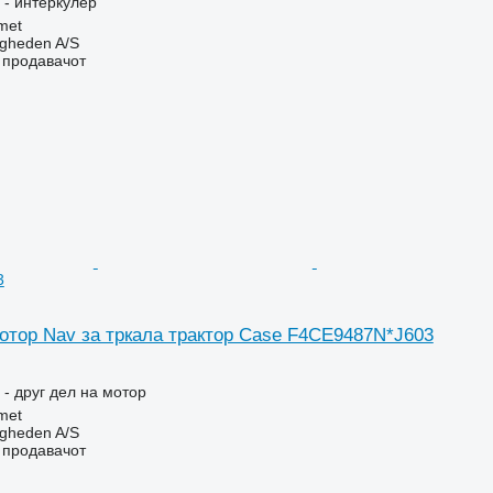
 - интеркулер
met
ingheden A/S
о продавачот
3
мотор Nav за тркала трактор Case F4CE9487N*J603
 - друг дел на мотор
met
ingheden A/S
о продавачот