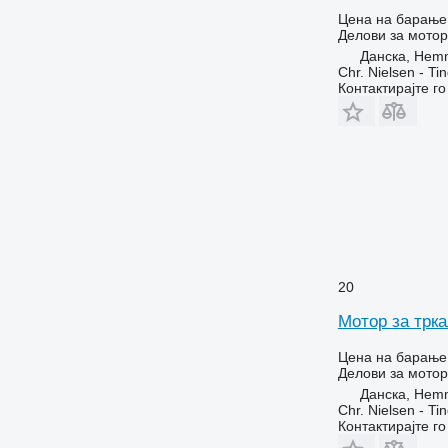
T-series
Цена на барање
Z-series
Делови за мотор
Данска, Hem
Chr. Nielsen - T
Контактирајте г
20
Мотор за трк
Цена на барање
Делови за мотор
Данска, Hem
Chr. Nielsen - T
Контактирајте г