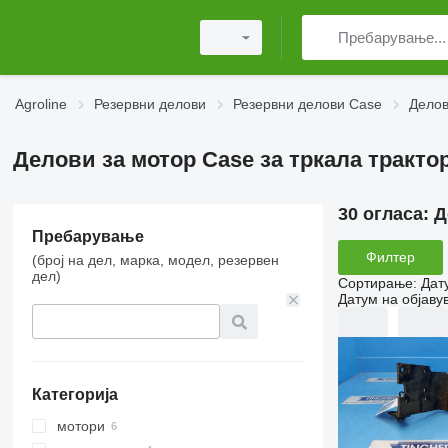
Agroline
Резервни делови
Резервни делови Case
Делов
Делови за мотор Case за тркала тракто
30 огласа:
Д
Пребарување
Филтер
(број на дел, марка, модел, резервен
дел)
Сортирање
:
Дат
Датум на објаву
Категорија
мотори