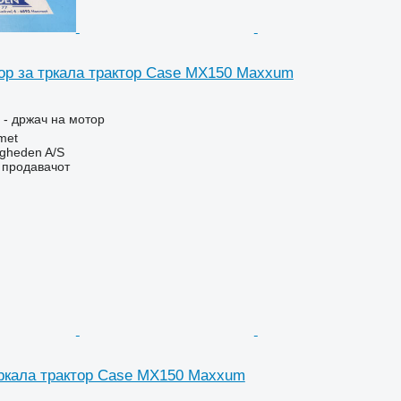
ор за тркала трактор Case MX150 Maxxum
 - држач на мотор
met
ingheden A/S
о продавачот
тркала трактор Case MX150 Maxxum