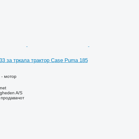
33 за тркала трактор Case Puma 185
 - мотор
met
ingheden A/S
о продавачот