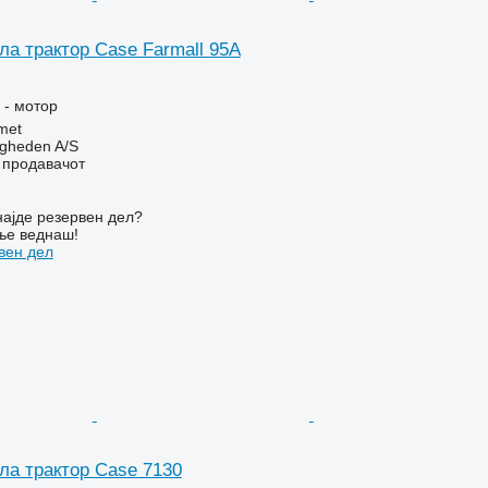
ла трактор Case Farmall 95A
 - мотор
met
ingheden A/S
о продавачот
ајде резервен дел?
ње веднаш!
вен дел
ла трактор Case 7130