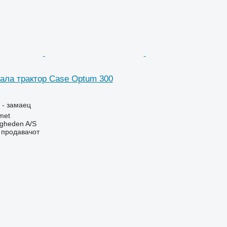
кала трактор Case Optum 300
 - замаец
met
ingheden A/S
о продавачот