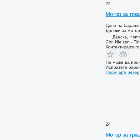
7270 R
24
7290 R
Мотор за трка
7430
7500
Цена на барање
Делови за мотор
7600
Данска, Hem
7800
Chr. Nielsen - T
7830
Контактирајте г
8100
8130
Не може да прон
Испратете бара
8200
Нарачајте резер
8220
8300
8320
8400
8420
8430
8520
24
9630
Мотор за трка
F-series