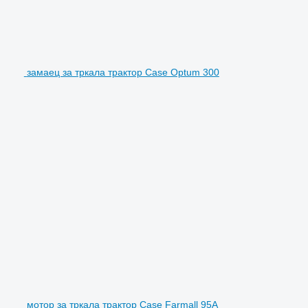
замаец за тркала трактор Case Optum 300
мотор за тркала трактор Case Farmall 95A