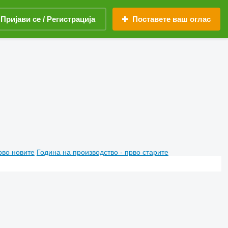
Пријави се / Регистрација
Поставете ваш оглас
рво новите
Година на производство - прво старите