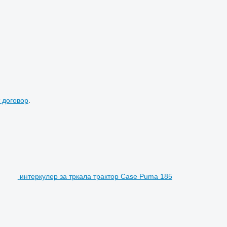
 договор
.
интеркулер за тркала трактор Case Puma 185