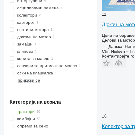
интеркулери
осцилирачки рамена
11
колектори
картерот
Држач на мот
вентили мотора
Цена на барање
држачи на мотор
Делови за мотор
замајци
Данска, Hem
Chr. Nielsen - T
клипови
Контактирајте г
корита за масло
сензори за притисок на масло
оски на клацкалка
прикажи се
Категорија на возила
трактори
16
комбајни
тркала трактори
Колектор за 
опреми за сено
комбајни за жито
земјоделски натоварувачи