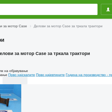
и за мотор Case
Делови за мотор Case за тркала трактори
ри
елови за мотор Case за тркала трактори
ум на објавување
вање
Прво најскапите
Прво најевтините
Година на производство - п