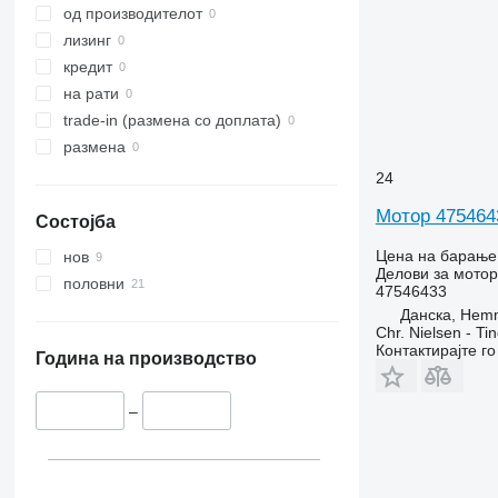
5820
од производителот
6090
лизинг
6100
кредит
6115
на рати
6120
trade-in (размена со доплата)
6135
размена
6140
24
6145
Мотор 475464
Состојба
6170
6200
Цена на барање
нов
Делови за мотор
6210
половни
47546433
6215
Данска, Hem
6220
Chr. Nielsen - T
Контактирајте г
6230
Година на производство
6300
6310
–
6320
6400
6410