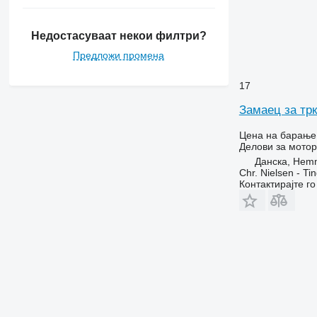
6506
6510
Недостасуваат некои филтри?
6520
Предложи промена
6530
6600
17
6610
Замаец за тр
6620
6630
Цена на барање
Делови за мотор
6800
Данска, Hem
6810
Chr. Nielsen - T
6820
Контактирајте г
6830
6900
6910
6920
6930
7200
7250