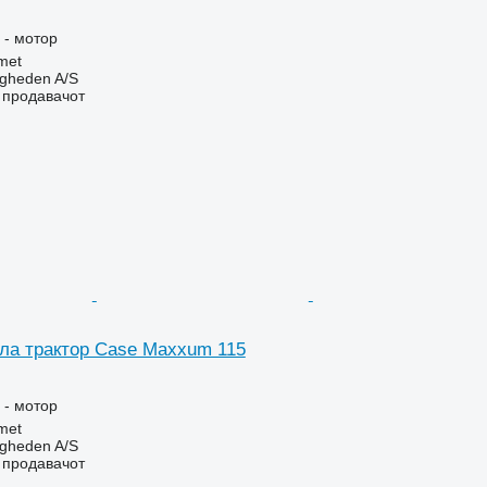
 - мотор
met
ingheden A/S
о продавачот
ала трактор Case Maxxum 115
 - мотор
met
ingheden A/S
о продавачот