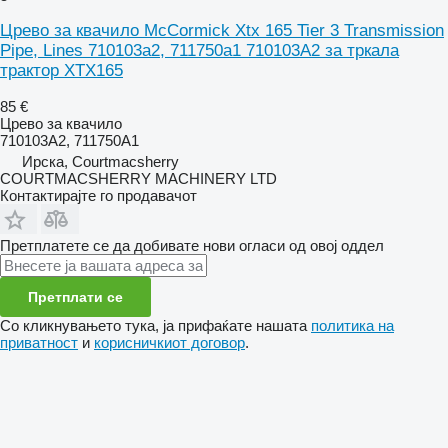
Црево за квачило McCormick Xtx 165 Tier 3 Transmission
Pipe, Lines 710103a2, 711750a1 710103A2 за тркала
трактор XTX165
85 €
Црево за квачило
710103A2, 711750A1
Ирска, Courtmacsherry
COURTMACSHERRY MACHINERY LTD
Контактирајте го продавачот
Претплатете се да добивате нови огласи од овој оддел
Претплати се
Со кликнувањето тука, ја прифаќате нашата
политика на
приватност
и
корисничкиот договор
.