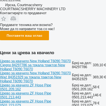
Ирска, Courtmacsherry
COURTMACSHERRY MACHINERY LTD
Контактирајте го продавачот
Продавате техника или возила?
Може да го направите тоа со нас!
Поставете ваш оглас
Цени за црева за квачило
Црево за квачило New Holland T6090 T6070
Број на дел:
Cięgno 84297786 за тркала трактор New
339,10 €
84297786
Holland T6090 T6070
Црево за квачило New Holland T6090 T6070
Број на дел:
Wąź 84351929 за тркала трактор New
369,30 €
84351929
Holland T6090 T6070
Црево за квачило ZF Hose Pipe
Број на дел:
58 €
0501.209.162
0501.209.162
Црево за квачило ZF Hose Pipe
Број на дел:
146 €
0501.213.443
0501.213.443
Црево за квачило ZF Hose Pipe
Број на дел:
78 €
0501.223.079
0501.223.079