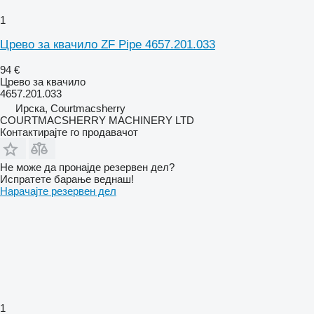
1
Црево за квачило ZF Pipe 4657.201.033
94 €
Црево за квачило
4657.201.033
Ирска, Courtmacsherry
COURTMACSHERRY MACHINERY LTD
Контактирајте го продавачот
Не може да пронајде резервен дел?
Испратете барање веднаш!
Нарачајте резервен дел
1