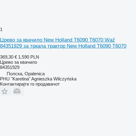
1
Црево за квачило New Holland T6090 T6070 Wąź
84351929 за тркала трактор New Holland T6090 T6070
369,30 €
1.590 PLN
Црево за квачило
84351929
Полска, Opalenica
PHU "Karetina" Agnieszka Wilczyńska
Контактирајте го продавачот