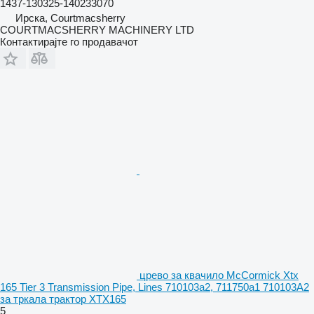
1437-130325-140233070
Ирска, Courtmacsherry
COURTMACSHERRY MACHINERY LTD
Контактирајте го продавачот
црево за квачило McCormick Xtx
165 Tier 3 Transmission Pipe, Lines 710103a2, 711750a1 710103A2
за тркала трактор XTX165
5