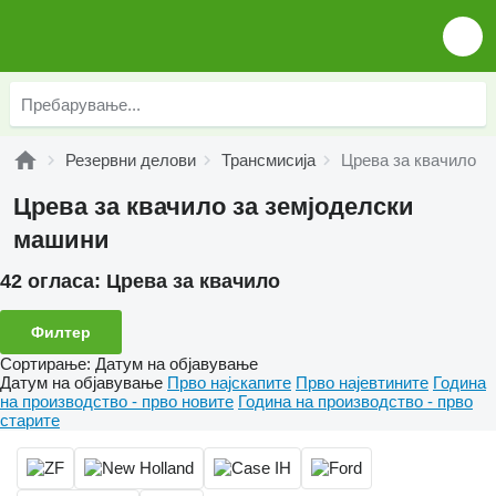
Резервни делови
Трансмисија
Црева за квачило
Црева за квачило за земјоделски
машини
42 огласа:
Црева за квачило
Филтер
Сортирање
:
Датум на објавување
Датум на објавување
Прво најскапите
Прво најевтините
Година
на производство - прво новите
Година на производство - прво
старите