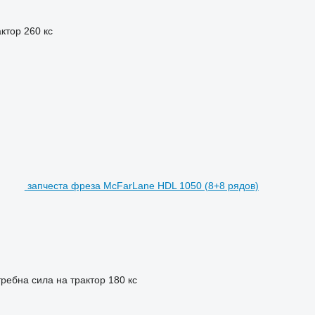
актор
260 кс
запчеста фреза McFarLane HDL 1050 (8+8 рядов)
ребна сила на трактор
180 кс