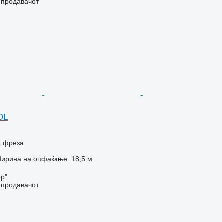
о продавачот
DL
а фреза
ирина на опфаќање
18,5 м
я
ер"
о продавачот