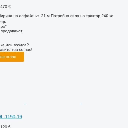
.470 €
ирина на опфаќање
21 м
Потребна сила на трактор
240 кс
ець
гро"
о продавачот
ка или возила?
авите тоа со нас!
аш оглас
L-1150-16
.120 €