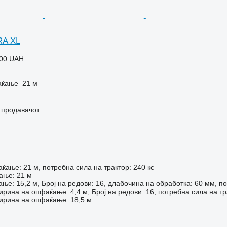
RA XL
000 UAH
аќање
21 м
о продавачот
ќање: 21 м, потребна сила на трактор: 240 кс
ање: 21 м
ње: 15,2 м, Број на редови: 16, длабочина на обработка: 60 мм, по
ширина на опфаќање: 4,4 м, Број на редови: 16, потребна сила на тр
 ширина на опфаќање: 18,5 м