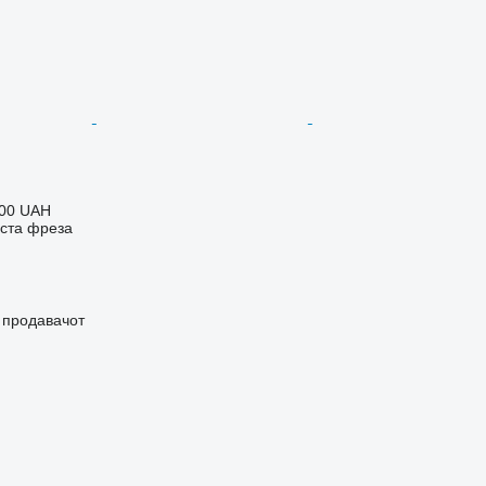
000 UAH
еста фреза
о продавачот