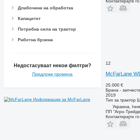
Контактирајте г
Длабочина на обработка
Капацитет
Потребна сила на трактор
Работна брзина
12
Недостасуваат некои филтри?
McFarLane W
Предложи промена
25.000 €
Брана - запчест
2019
Информации за McFarLane
Тип
за трактор
Ш
Украина, Ічн
ПП "Агро-Трейд
Контактирајте г