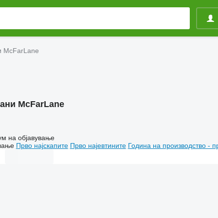
и McFarLane
ани McFarLane
ум на објавување
вање
Прво најскапите
Прво најевтините
Година на производство - п