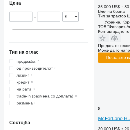
Цена
35.000 US$
≈ 30
Влечна брана
Тип
за трактор
Ш
–
Украина, Кор
ТОВ "Фаворит-А
Контактирајте г
Продавате техни
Може да го напр
Тип на оглас
Поставете в
продажба
од производителот
лизинг
кредит
на рати
trade-in (размена со доплата)
размена
8
McFarLane HD
Состојба
30.000 US$
≈ 26