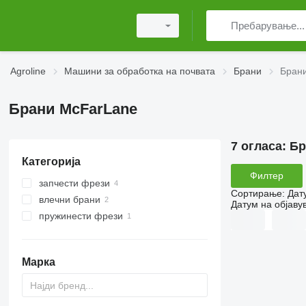
Agroline
Машини за обработка на почвата
Брани
Бран
Брани McFarLane
7 огласа:
Бр
Категорија
Филтер
запчести фрези
Сортирање
:
Дат
влечни брани
Датум на објаву
пружинести фрези
Марка