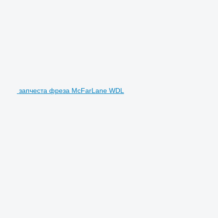
запчеста фреза McFarLane WDL