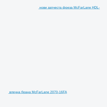
нови запчеста фреза McFarLane HDL-
влечна брана McFarLane 2070-16FA