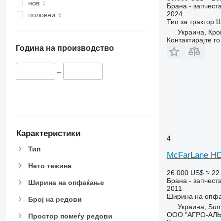
нов
Брана - запчест
2024
половни
Тип
за трактор
Ш
Украина, Кр
Контактирајте г
Година на производство
–
Карактеристики
4
Тип
McFarLane HD
Нето тежина
26.000 US$
≈ 22
Брана - запчест
Ширина на опфаќање
2011
Ширина на опф
Број на редови
Украина, Su
ООО "АГРО-АЛ
Простор помеѓу редови