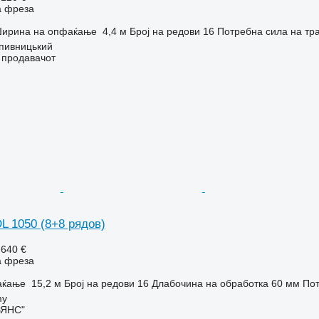
а фреза
ирина на опфаќање
4,4 м
Број на редови
16
Потребна сила на тр
опивницький
о продавачот
L 1050 (8+8 рядов)
.640 €
а фреза
аќање
15,2 м
Број на редови
16
Длабочина на обработка
60 мм
Пот
my
ЬЯНС"