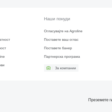
Наши понуди
Огласувајте на Agroline
атност
Поставете ваш оглас
ност
Поставете банер
ine
Партнерска програма
ови
За компании
Преземете г