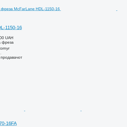
L-1150-16
000 UAH
а фреза
tomyr
.
о продавачот
70-16FA