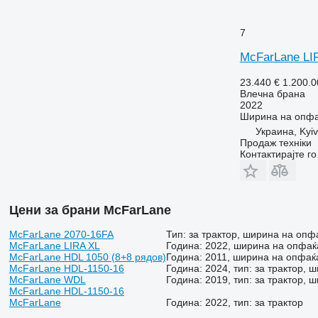
7
McFarLane LI
23.440 €
1.200.
Влечна брана
2022
Ширина на опф
Украина, Kyiv
Продаж техніки
Контактирајте г
Цени за брани McFarLane
McFarLane 2070-16FA
Тип: за трактор, ширина на опфа
McFarLane LIRA XL
Година: 2022, ширина на опфаќ
McFarLane HDL 1050 (8+8 рядов)
Година: 2011, ширина на опфаќа
McFarLane HDL-1150-16
Година: 2024, тип: за трактор, 
McFarLane WDL
Година: 2019, тип: за трактор,
McFarLane HDL-1150-16
McFarLane
Година: 2022, тип: за трактор