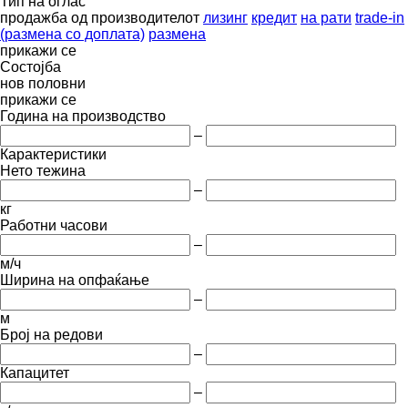
Тип на оглас
продажба
од производителот
лизинг
кредит
на рати
trade-in
(размена со доплата)
размена
прикажи се
Состојба
нов
половни
прикажи се
Година на производство
–
Карактеристики
Нето тежина
–
кг
Работни часови
–
м/ч
Ширина на опфаќање
–
м
Број на редови
–
Капацитет
–