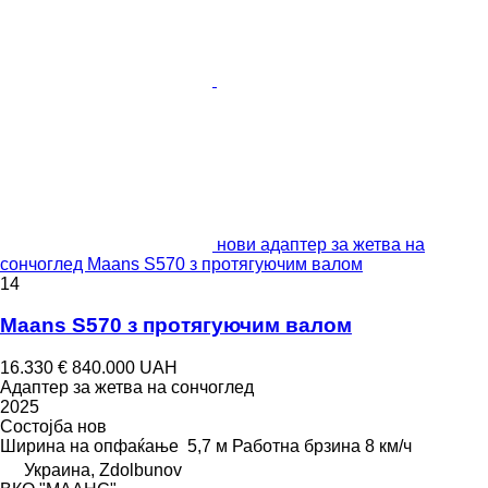
нови адаптер за жетва на
сончоглед Maans S570 з протягуючим валом
14
Maans S570 з протягуючим валом
16.330 €
840.000 UAH
Адаптер за жетва на сончоглед
2025
Состојба
нов
Ширина на опфаќање
5,7 м
Работна брзина
8 км/ч
Украина, Zdolbunov