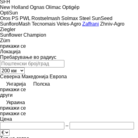
SFH
New Holland
Ognas
Olimac
Optigép
OptiSun
Oros
PS
PWL
Rostselmash
Solmax Steel
SunSeed
SunfloroMash
Tecnomais
Veles-Agro
Zaffrani
Zhniv-Agro
Ziegler
Sunflower Champion
Zürn
прикажи се
Локација
Пребарување во радиус
Северна Македонија
Европа
Унгарија
Полска
прикажи се
други
Украина
прикажи се
прикажи се
Цена
–