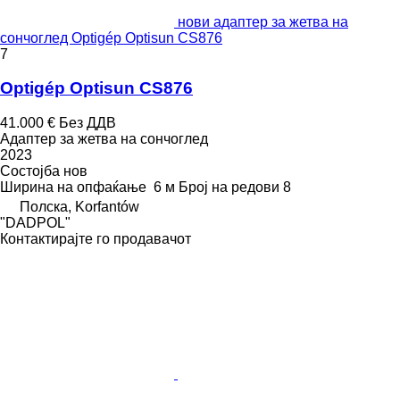
нови адаптер за жетва на
сончоглед Optigép Optisun CS876
7
Optigép Optisun CS876
41.000 €
Без ДДВ
Адаптер за жетва на сончоглед
2023
Состојба
нов
Ширина на опфаќање
6 м
Број на редови
8
Полска, Korfantów
"DADPOL"
Контактирајте го продавачот