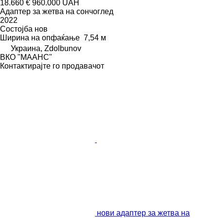
18.660 €
960.000 UAH
Адаптер за жетва на сончоглед
2022
Состојба
нов
Ширина на опфаќање
7,54 м
Украина, Zdolbunov
ВКО "МААНС"
Контактирајте го продавачот
нови адаптер за жетва на