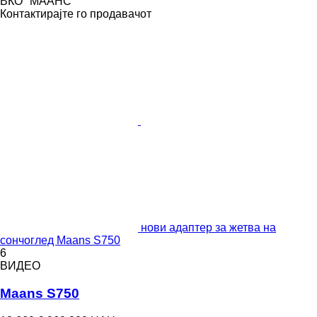
ВКО "МААНС"
Контактирајте го продавачот
нови адаптер за жетва на
сончоглед Maans S750
6
ВИДЕО
Maans S750