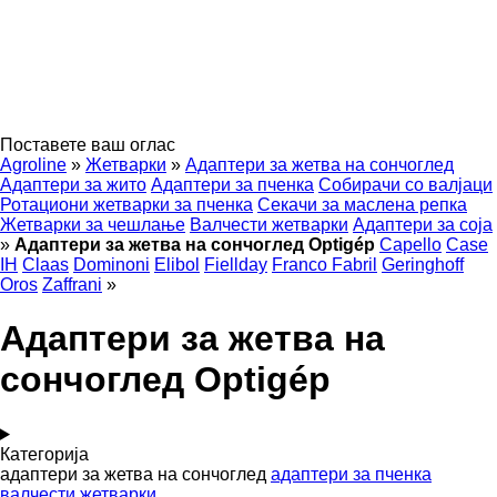
Поставете ваш оглас
Agroline
»
Жетварки
»
Адаптери за жетва на сончоглед
Адаптери за жито
Адаптери за пченка
Собирачи со валјаци
Ротациони жетварки за пченка
Секачи за маслена репка
Жетварки за чешлање
Валчести жетварки
Адаптери за соја
»
Адаптери за жетва на сончоглед Optigép
Capello
Case
IH
Claas
Dominoni
Elibol
Fiellday
Franco Fabril
Geringhoff
Oros
Zaffrani
»
Адаптери за жетва на
сончоглед Optigép
Категорија
адаптери за жетва на сончоглед
адаптери за пченка
валчести жетварки