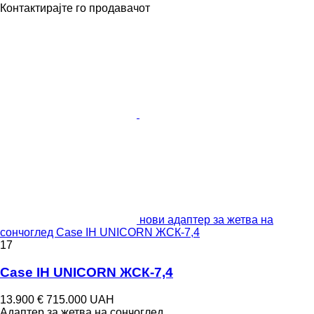
Контактирајте го продавачот
нови адаптер за жетва на
сончоглед Case IH UNICORN ЖСК-7,4
17
Case IH UNICORN ЖСК-7,4
13.900 €
715.000 UAH
Адаптер за жетва на сончоглед