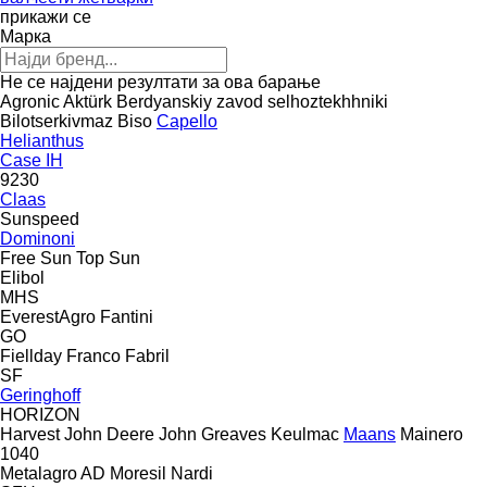
прикажи се
Марка
Не се најдени резултати за ова барање
Agronic
Aktürk
Berdyanskiy zavod selhoztekhhniki
Bilotserkivmaz
Biso
Capello
Helianthus
Case IH
9230
Claas
Sunspeed
Dominoni
Free Sun
Top Sun
Elibol
MHS
EverestAgro
Fantini
GO
Fiellday
Franco Fabril
SF
Geringhoff
HORIZON
Harvest
John Deere
John Greaves
Keulmac
Maans
Mainero
1040
Metalagro AD
Moresil
Nardi