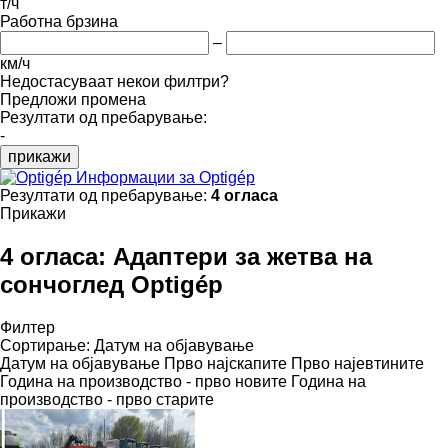
т/ч
Работна брзина
–
км/ч
Недостасуваат некои филтри?
Предложи промена
Резултати од пребарување:
-
прикажи
Информации за Optigép
Резултати од пребарување:
4 огласа
Прикажи
4 огласа:
Адаптери за жетва на
сончоглед Optigép
Филтер
Сортирање
:
Датум на објавување
Датум на објавување
Прво најскапите
Прво најевтините
Година на производство - прво новите
Година на
производство - прво старите