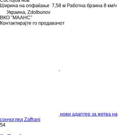
Состојба
нов
Ширина на опфаќање
7,58 м
Работна брзина
8 км/ч
Украина, Zdolbunov
ВКО "МААНС"
Контактирајте го продавачот
нови адаптер за жетва на
сончоглед Zaffrani
54