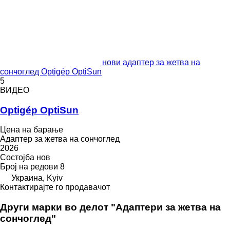
нови адаптер за жетва на
сончоглед Optigép OptiSun
5
ВИДЕО
Optigép OptiSun
Цена на барање
Адаптер за жетва на сончоглед
2026
Состојба
нов
Број на редови
8
Украина, Kyiv
Контактирајте го продавачот
Други марки во делот "Адаптери за жетва на
сончоглед"